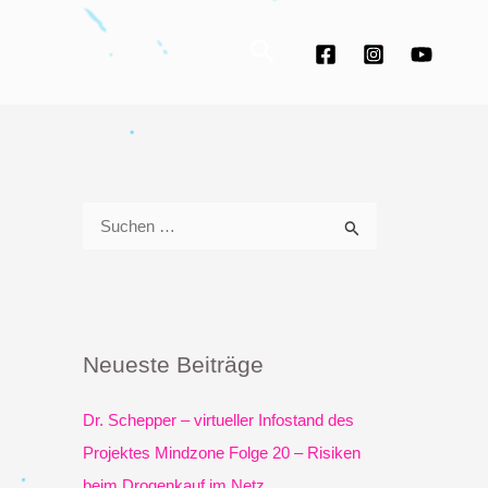
Suchen
S
u
c
h
e
Neueste Beiträge
n
n
Dr. Schepper – virtueller Infostand des
a
Projektes Mindzone Folge 20 – Risiken
c
beim Drogenkauf im Netz