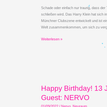
Schade oder einfach nur traurig, dass de
schließen wird. Das Harry Klein hat sich i
Münchner Clubszene entwickelt und ist ei
Welt zusammenkommen, um sich zu verg
Das
Weiterlesen »
Harryklein
schliesst
seine
Pforten
:-
(
Happy Birthday! 13 
Guest: NERVO
01/09/2022
/
Nervo
,
Neuraum