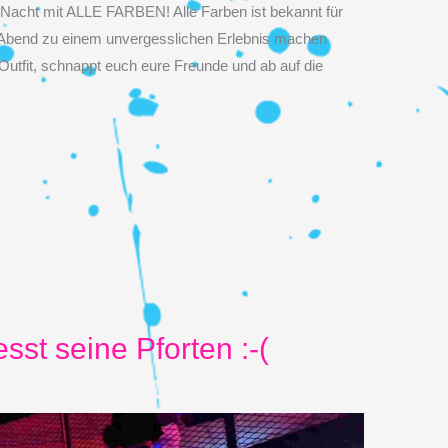
 Nacht mit ALLE FARBEN! Alle Farben ist bekannt für
sen Abend zu einem unvergesslichen Erlebnis machen
utfit, schnappt euch eure Freunde und ab auf die
sst seine Pforten :-(