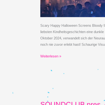
Scary Happy Halloween Screens Bloody fa
liebsten Kindheitsgeschichten eine dunk
Oktober 2024, verwandelt sich der Neuraum
noch nie zuvor erlebt hast! Schaurige Vis
31.10.2024
Weiterlesen »
–
Halloween
Show
im
Neuraum
SOUNDCLUB pres.