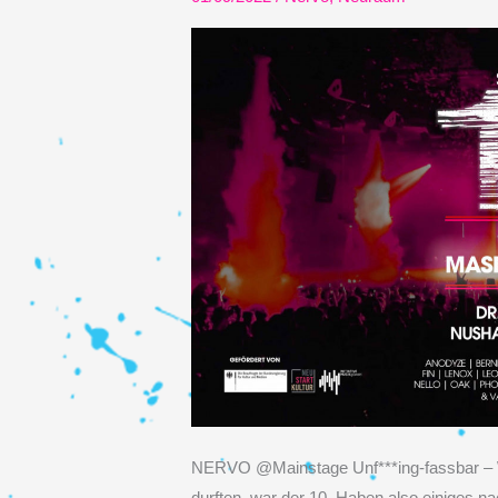
NERVO @Mainstage Unf***ing-fassbar – W
durften, war der 10. Haben also einiges n