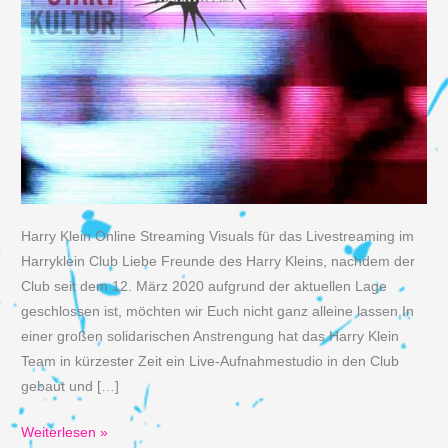
Harry Klein Online Streaming Visuals für das Livestreaming im
Harryklein Club Liebe Freunde des Harry Kleins, nachdem der
Club seit dem 12. März 2020 aufgrund der aktuellen Lage
geschlossen ist, möchten wir Euch nicht ganz alleine lassen.In
einer großen solidarischen Anstrengung hat das Harry Klein
Team in kürzester Zeit ein Live-Aufnahmestudio in den Club
gebaut und […]
Harry
Weiterlesen »