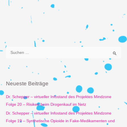
Klein
Online
Streaming
S
u
c
h
e
Neueste Beiträge
n
n
Dr. Schepper – virtueller Infostand des Projektes Mindzone
a
Folge 20 – Risiken beim Drogenkauf im Netz
c
Dr. Schepper – virtueller Infostand des Projektes Mindzone
h
Folge 19 – Synthetische Opioide in Fake-Medikamenten und
: