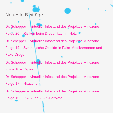
h
e
Neueste Beiträge
n
n
Dr. Schepper – virtueller Infostand des Projektes Mindzone
a
Folge 20 – Risiken beim Drogenkauf im Netz
c
Dr. Schepper – virtueller Infostand des Projektes Mindzone
h
Folge 19 – Synthetische Opioide in Fake-Medikamenten und
:
Fake-Drugs
Dr. Schepper – virtueller Infostand des Projektes Mindzone
Folge 18 – Vapes
Dr. Schepper – virtueller Infostand des Projektes Mindzone
Folge 17 – Nitazene
Dr. Schepper – virtueller Infostand des Projektes Mindzone
Folge 16 – 2C-B und 2C-X-Derivate