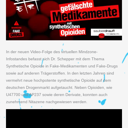
In der neuen Video-Folge des virtuellen Mindzone-
Infostandes befasst sich Dr. Schepper mit dem Thema
Synthetische Opioide in Fake-Medikamenten und Fake-Drugs
sowie auf anderen Trägerstoffen. In den letzten Jahren sind
vermehrt neue hochpotente synthetische Opioide auf dem
deutschen Drogenmarkt aufgetaucht. Neben Opioiden, wie
U47700 und AP237 sowie deren Derivate, konnten auch
zunehmend Nitazene nachgewiesen werden.