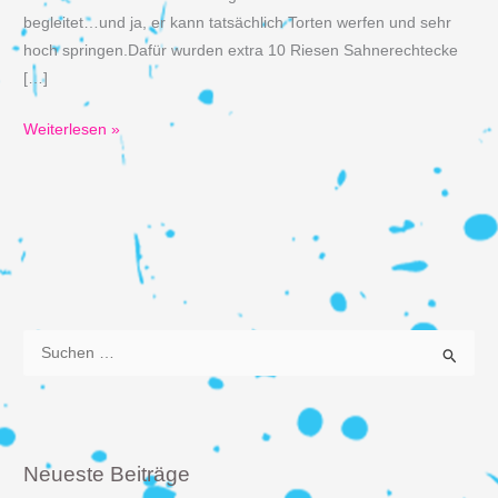
begleitet…und ja, er kann tatsächlich Torten werfen und sehr
hoch springen.Dafür wurden extra 10 Riesen Sahnerechtecke
[…]
STEVE
Weiterlesen »
AOKI
@
Neuraum
7.02.2018
S
u
c
h
e
Neueste Beiträge
n