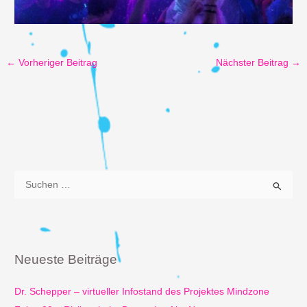
←
Vorheriger Beitrag
Nächster Beitrag
→
S
u
c
h
e
Neueste Beiträge
n
n
Dr. Schepper – virtueller Infostand des Projektes Mindzone