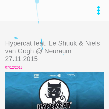
Zum
Inhalt
springen
Hypercat feat. Le Shuuk & Niels
van Gogh @ Neuraum
27.11.2015
07/12/2015