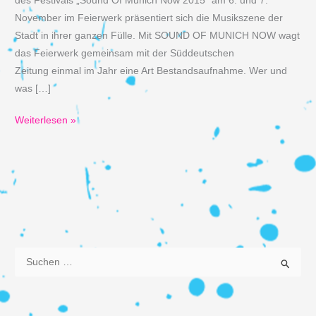
des Festivals „Sound Of Munich Now 2015“ am 6. und 7.
November im Feierwerk präsentiert sich die Musikszene der
Stadt in ihrer ganzen Fülle. Mit SOUND OF MUNICH NOW wagt
das Feierwerk gemeinsam mit der Süddeutschen
Zeitung einmal im Jahr eine Art Bestandsaufnahme. Wer und
was […]
Sound
Weiterlesen »
of
Munich
Now
2015
S
u
c
h