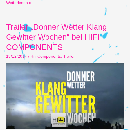
Schwanger?
Weiterlesen »
Null
Promille!
Auch
Trailer „Donner Wetter Klang
zur
Gewitter Wochen“ bei HIFI
Wiesn…
COMPONENTS
18/12/2014
/
Hifi Components
,
Trailer