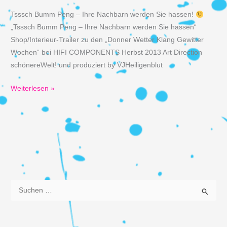
Tsssch Bumm Peng – Ihre Nachbarn werden Sie hassen!
„Tsssch Bumm Peng – Ihre Nachbarn werden Sie hassen“
Shop/Interieur-Trailer zu den „Donner Wetter Klang Gewitter
Wochen“ bei HIFI COMPONENTS Herbst 2013 Art Direction
schönereWelt! und produziert by VJHeiligenblut
Trailer
Weiterlesen »
„Donner
Wetter
Klang
Gewitter
Wochen“
bei
HIFI
S
COMPONENTS
u
c