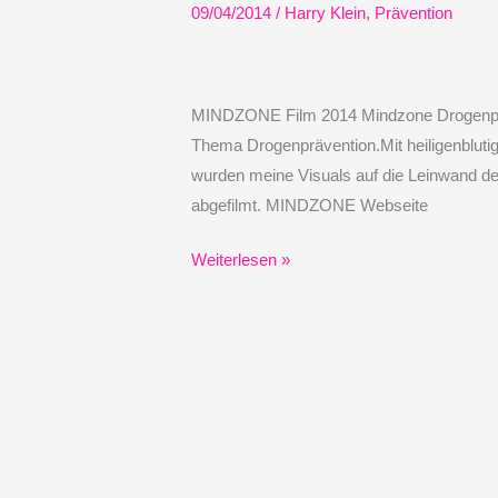
09/04/2014
/
Harry Klein
,
Prävention
MINDZONE Film 2014 Mindzone Drogenp
Thema Drogenprävention.Mit heiligenblutige
wurden meine Visuals auf die Leinwand de
abgefilmt. MINDZONE Webseite
MINDZONE
Weiterlesen »
–
Film
2014