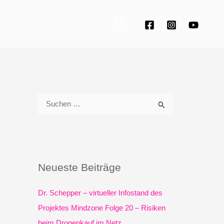
Suchen
S
u
c
h
e
Neueste Beiträge
n
n
Dr. Schepper – virtueller Infostand des
a
Projektes Mindzone Folge 20 – Risiken
c
beim Drogenkauf im Netz