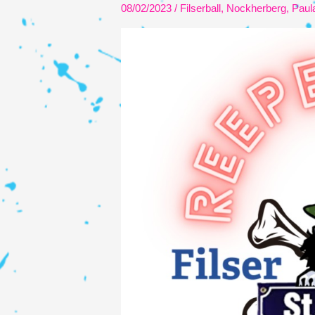
08/02/2023
/
Filserball
,
Nockherberg
,
Paul