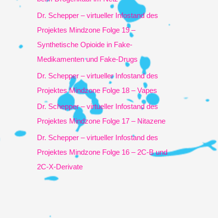
h
Dr. Schepper – virtueller Infostand des
:
Projektes Mindzone Folge 19 –
Synthetische Opioide in Fake-
Medikamenten und Fake-Drugs
Dr. Schepper – virtueller Infostand des
Projektes Mindzone Folge 18 – Vapes
Dr. Schepper – virtueller Infostand des
Projektes Mindzone Folge 17 – Nitazene
Dr. Schepper – virtueller Infostand des
Projektes Mindzone Folge 16 – 2C-B und
2C-X-Derivate