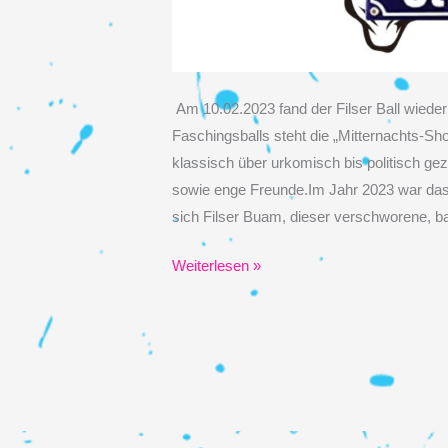
Am 10.02.2023 fand der Filser Ball wiede
Faschingsballs steht die „Mitternachts-Sh
klassisch über urkomisch bis politisch gez
sowie enge Freunde.Im Jahr 2023 war das 
sich Filser Buam, dieser verschworene, 
Filserball
Weiterlesen »
2023
im
Paulaner
am
Nockherberg