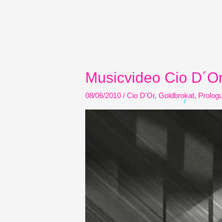
Musicvideo Cio D´Or
08/06/2010
/
Cio D'Or
,
Goldbrokat
,
Prolog