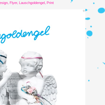
esign
,
Flyer
,
Lauschgoldengel
,
Print