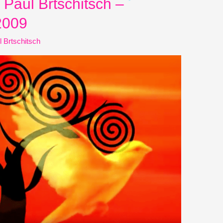
 Paul Brtschitsch –
2009
l Brtschitsch