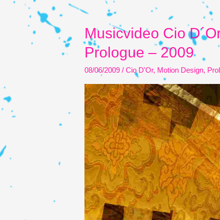
–
2010
Musicvideo Cio D´Or
Prologue – 2009
08/06/2009
/
Cio D'Or
,
Motion Design
,
Pro