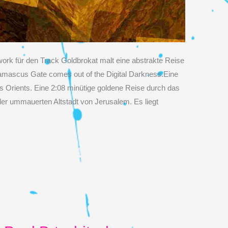
ork für den Track Goldbrokat malt eine abstrakte Reise
mascus Gate comes out of the Digital Darkness.Eine
es Orients. Eine 2:08 minütige goldene Reise durch das
der ummauerten Altstadt von Jerusalem. Es liegt