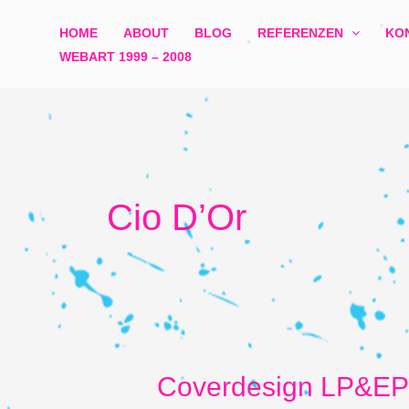
Zum
HOME
ABOUT
BLOG
REFERENZEN
KO
Inhalt
WEBART 1999 – 2008​
springen
Cio D’Or
Coverdesign LP&E