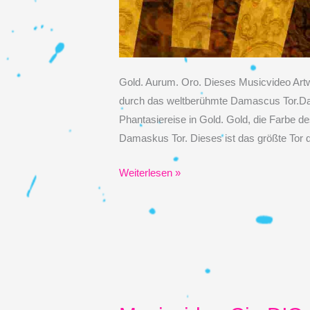
Gold. Aurum. Oro. Dieses Musicvideo Artw
durch das weltberühmte Damascus Tor.Da
Phantasiereise in Gold. Gold, die Farbe d
Damaskus Tor. Dieses ist das größte Tor 
Musicvideo
Weiterlesen »
Cio
D
´Or
–
Goldbrokat
Die
Faser