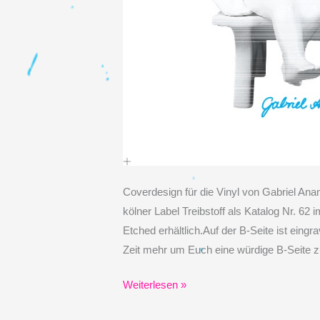
Coverdesign für die Vinyl von Gabriel An
kölner Label Treibstoff als Katalog Nr. 62 
Etched erhältlich.Auf der B-Seite ist eingr
Zeit mehr um Euch eine würdige B-Seite zu
Coverdesign
Weiterlesen »
LP&EP