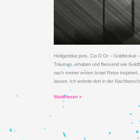
Heiligenblut pres. Cio D´Or – Goldbrokat – שער שכם ‪-‬ ‪باب العامود – 2010 Eine Pforte zum
Träumen..erhaben und fliessend wie Gold
nach meiner ersten Israel Reise inspiriert
lassen. Ich wohnte dort in der Nachbarsc
Musicvideo
Weiterlesen »
Cio
D
´Or
–
Goldbrokat