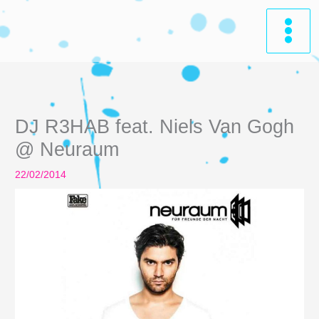
Zum
Inhalt
springen
DJ R3HAB feat. Niels Van Gogh
@ Neuraum
22/02/2014