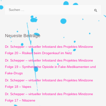
S
u
c
h
e
Neueste Beiträge
n
n
Dr. Schepper – virtueller Infostand des Projektes Mindzone
a
Folge 20 – Risiken beim Drogenkauf im Netz
c
Dr. Schepper – virtueller Infostand des Projektes Mindzone
h
Folge 19 – Synthetische Opioide in Fake-Medikamenten und
:
Fake-Drugs
Dr. Schepper – virtueller Infostand des Projektes Mindzone
Folge 18 – Vapes
Dr. Schepper – virtueller Infostand des Projektes Mindzone
Folge 17 – Nitazene