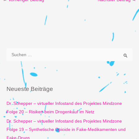
S
u
c
h
e
Neueste Beiträge
n
n
Dr. Schepper – virtueller Infostand des Projektes Mindzone
a
Folge 20 – Risiken beim Drogenkauf im Netz
c
Dr. Schepper – virtueller Infostand des Projektes Mindzone
h
Folge 19 – Synthetische Opioide in Fake-Medikamenten und
:
Fake-Drugs