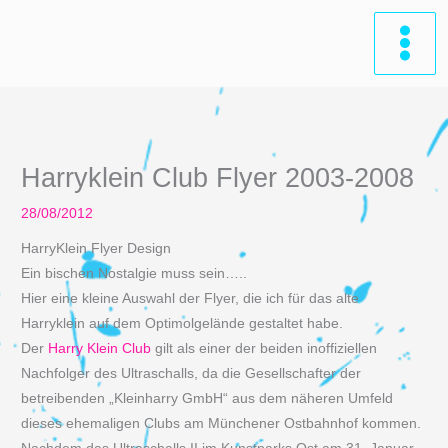
Zum
Inhalt
springen
Harryklein Club Flyer 2003-2008
28/08/2012
HarryKlein Flyer Design
Ein bischen Nostalgie muss sein…..
Hier eine kleine Auswahl der Flyer, die ich für das alte
Harryklein auf dem Optimolgelände gestaltet habe.
Der
Harry Klein Club
gilt als einer der beiden inoffiziellen
Nachfolger des Ultraschalls, da die Gesellschafter der
betreibenden „Kleinharry GmbH“ aus dem näheren Umfeld
dieses ehemaligen Clubs am Münchener Ostbahnhof kommen.