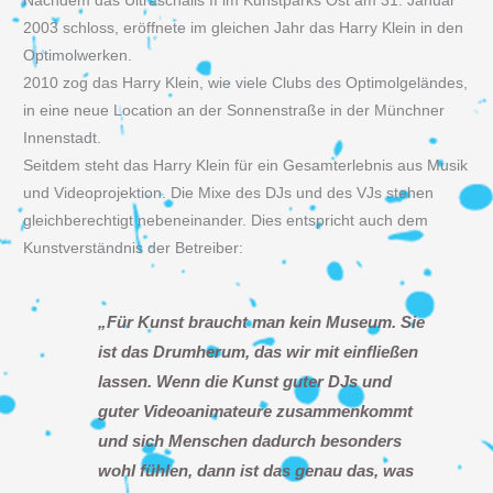
Nachdem das Ultraschalls II im Kunstparks Ost am 31. Januar
2003 schloss, eröffnete im gleichen Jahr das Harry Klein in den
Optimolwerken.
2010 zog das Harry Klein, wie viele Clubs des Optimolgeländes,
in eine neue Location an der Sonnenstraße in der Münchner
Innenstadt.
Seitdem steht das Harry Klein für ein Gesamterlebnis aus Musik
und Videoprojektion. Die Mixe des DJs und des VJs stehen
gleichberechtigt nebeneinander. Dies entspricht auch dem
Kunstverständnis der Betreiber:
„Für Kunst braucht man kein Museum. Sie
ist das Drumherum, das wir mit einfließen
lassen. Wenn die Kunst guter DJs und
guter Videoanimateure zusammenkommt
und sich Menschen dadurch besonders
wohl fühlen, dann ist das genau das, was