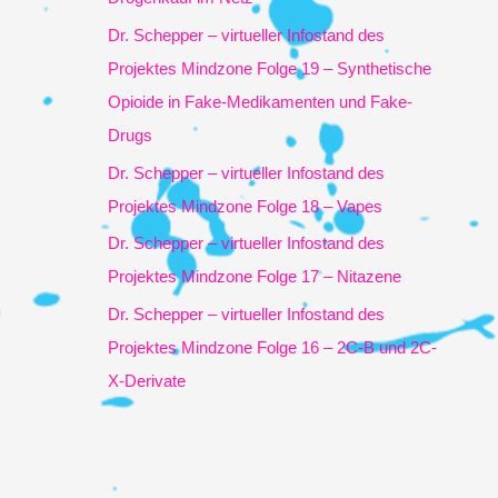
h
Dr. Schepper – virtueller Infostand des
:
Projektes Mindzone Folge 19 – Synthetische
Opioide in Fake-Medikamenten und Fake-
Drugs
Dr. Schepper – virtueller Infostand des
Projektes Mindzone Folge 18 – Vapes
Dr. Schepper – virtueller Infostand des
Projektes Mindzone Folge 17 – Nitazene
Dr. Schepper – virtueller Infostand des
Projektes Mindzone Folge 16 – 2C-B und 2C-
X-Derivate