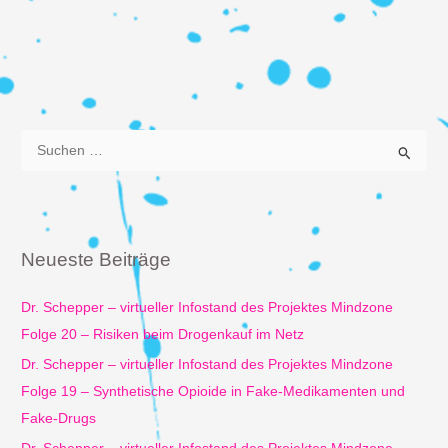
S
u
c
h
e
Neueste Beiträge
n
n
Dr. Schepper – virtueller Infostand des Projektes Mindzone
a
Folge 20 – Risiken beim Drogenkauf im Netz
c
Dr. Schepper – virtueller Infostand des Projektes Mindzone
h
Folge 19 – Synthetische Opioide in Fake-Medikamenten und
:
Fake-Drugs